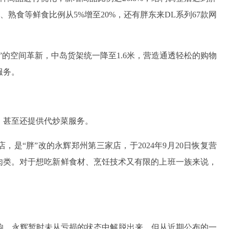
、熟食等鲜食比例从5%增至20%，还有胖东来DL系列67款网
”的空间革新，中岛货架统一降至1.6米，营造通透轻松的购物
服务。
，甚至还提供代炒菜服务。
是“胖”改的永辉郑州第三家店，于2024年9月20日恢复营
肉类。对于想吃新鲜食材、烹饪技术又有限的上班一族来说，
响，永辉暂时未从亏损的状态中解脱出来。但从近期公布的一