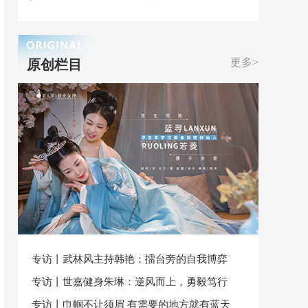
更多>
原创栏目
专访丨武林风主持韩艳：擂台旁的自我博弈
专访丨世嘉健身朱琳：逆风而上，勇毅笃行
专访丨巾帼不让须眉 有需要的地方就有蓝天